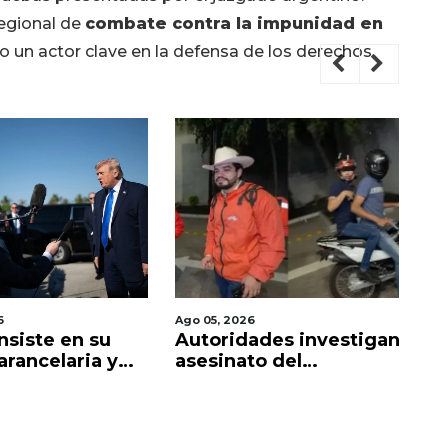
regional de
combate contra la impunidad en
 un actor clave en la defensa de los derechos
6
Ago 05, 2026
Ago
nsiste en su
Autoridades investigan
S
 arancelaria y
asesinato del
Da
 señalar a
influencer César
ta
Gastélum en Culiacán
co
M