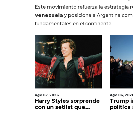
Este movimiento refuerza la estrategia 
Venezuela
y posiciona a Argentina como
fundamentales en el continente.
Ago 07, 2026
Ago 06, 202
a
Harry Styles sorprende
Trump i
 su
con un setlist que
política
erú tras
revive todas las etapas
vuelve a
omático
de su carrera
México