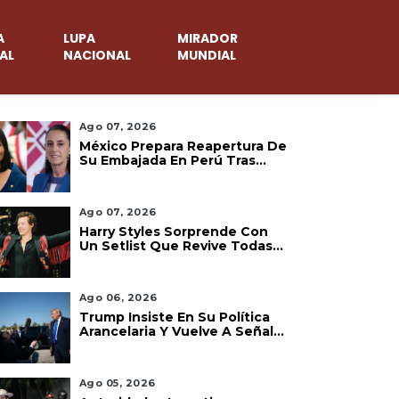
A
LUPA
MIRADOR
AL
NACIONAL
MUNDIAL
Ago 07, 2026
México Prepara Reapertura De
Su Embajada En Perú Tras
Acuerdo Diplomático
Ago 07, 2026
Harry Styles Sorprende Con
Un Setlist Que Revive Todas
Las Etapas De Su Carrera
Ago 06, 2026
Trump Insiste En Su Política
Arancelaria Y Vuelve A Señalar
A México
Ago 05, 2026