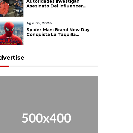
Autoridades Investigan
Asesinato Del Influencer
César Gastélum En Culiacán
Ago 05, 2026
Spider-Man: Brand New Day
Conquista La Taquilla
Internacional Y Confirma El
Poder De Marvel
dvertise