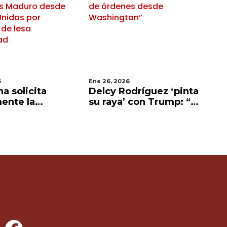
6
Ene 26, 2026
Ene
a solicita
Delcy Rodríguez ‘pinta
T
ente la
su raya’ con Trump: “Ya
EU
ión de Nicolás
basta de órdenes
af
desde Estados
desde Washington”
de
por crímenes
 humanidad