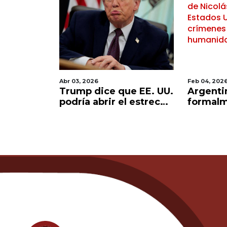
Abr 03, 2026
Feb 04, 202
 en su
Trump dice que EE. UU.
Argentin
laria y
podría abrir el estrecho
formalm
ar a
de Ormuz
extradic
Maduro 
Unidos 
de lesa