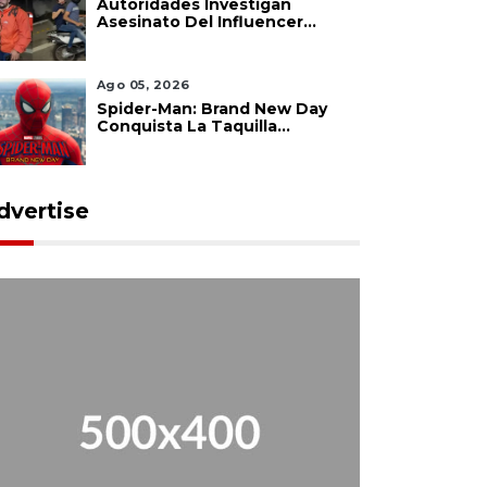
Autoridades Investigan
Asesinato Del Influencer
César Gastélum En Culiacán
Ago 05, 2026
Spider-Man: Brand New Day
Conquista La Taquilla
Internacional Y Confirma El
Poder De Marvel
dvertise