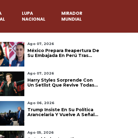
A
LUPA
MIRADOR
AL
NACIONAL
MUNDIAL
Ago 07, 2026
México Prepara Reapertura De
Su Embajada En Perú Tras
Acuerdo Diplomático
Ago 07, 2026
Harry Styles Sorprende Con
Un Setlist Que Revive Todas
Las Etapas De Su Carrera
Ago 06, 2026
Trump Insiste En Su Política
Arancelaria Y Vuelve A Señalar
A México
Ago 05, 2026